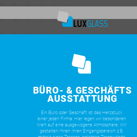
BÜRO- & GESCHÄFTS
AUSSTATTUNG
Ein Büro oder Geschäft ist das Herzstück
einer jeden Firma. Hier legen wir besonderen
Wert auf eine ausgewogene Atmosphäre. Wir
gestalten Ihnen Ihren Eingangsbereich z.B.