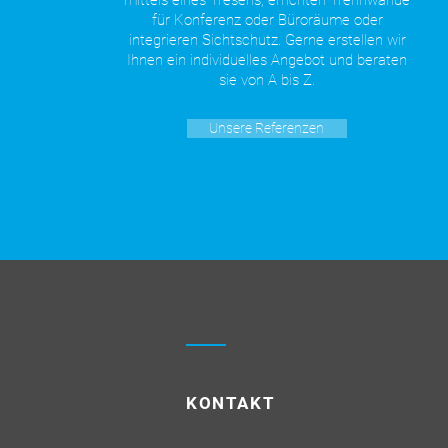
mittels eines Tresens, errichten Trennwände
für Konferenz oder Büroräume oder
integrieren Sichtschutz. Gerne erstellen wir
Ihnen ein individuelles Angebot und beraten
sie von A bis Z.
Unsere Referenzen
KONTAKT